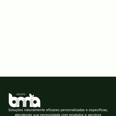
Antes dela, existe um desafio ainda maior: garantir que as
sementes permaneçam protegidas e tenham as condições
ideais para se desenvolver.
É exatamente nesse momento que entram os componentes
estruturais da hidrossemeadura.
Leia mais
16/07/2026
Soluções naturalmente eficazes personalizadas e específicas,
atendendo sua necessidade com produtos e serviços