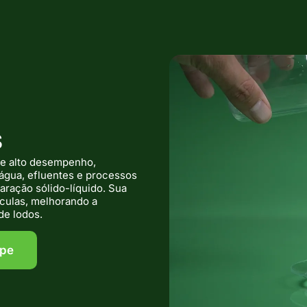
S
de alto desempenho,
água, efluentes e processos
aração sólido-líquido. Sua
culas, melhorando a
de lodos.
ipe