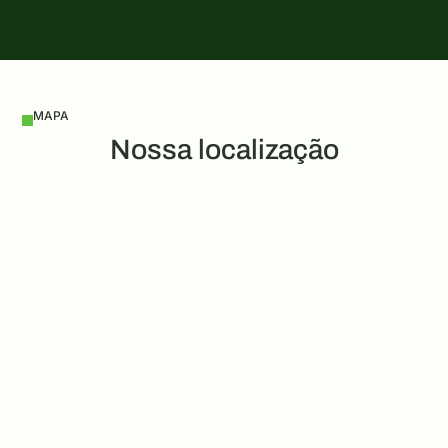
Enviar
MAPA
Nossa localização
Av. Dr. Ângelo Teixeira da Costa, 755 Galpão A
Distrito Industrial IV Santa Luzia – MG